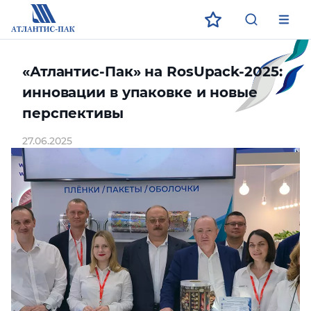
ECO
ЗАГРУЗИТЕ В
ДОСТУПНО В
App Store
App Store
Google Play
Google Play
«Атлантис-Пак» на RosUpack-2025:
инновации в упаковке и новые
перспективы
27.06.2025