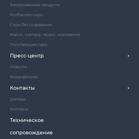
Замороженные продукты
Колбасные сыры
Сыры без созревания
Масло, сметана, творог, мороженое
Полутвердые сыры
Пресс-центр
Новости
Видеофильмы
Контакты
Дилеры
Филиалы
Техническое
сопровождение