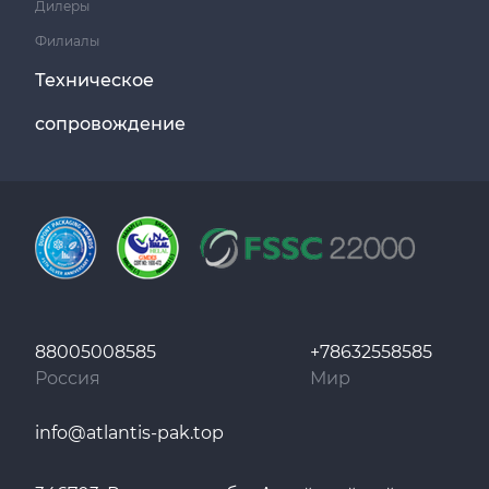
Дилеры
Филиалы
Техническое
сопровождение
88005008585
+78632558585
Россия
Мир
info@atlantis-pak.top