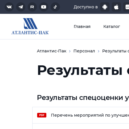
ECO
ЗАГРУЗИТЕ В
ДОСТУПНО В
Доступно в
App Store
App Store
Google Play
Google Play
Главная
Каталог
Атлантис-Пак
Персонал
Результаты 
Результаты
Результаты спецоценки 
Перечень мероприятий по улучшени