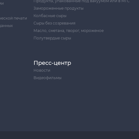
Продукты, упакованные под вакуумом или в МГС
ии
Замороженные продукты
Колбасные сыры
ческой печати
Сыры без созревания
данных
Масло, сметана, творог, мороженое
Полутвердые сыры
Пресс-центр
Новости
Видеофильмы