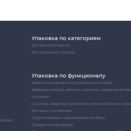
Упаковка по категориям
Для мясной отрасли
Для молочной отрасли
Упаковка по функционалу
Варено-копченые и полукопченые колбасы
Вареные колбасы, ветчины, паштеты, ливерные колба
копчения
Сосиски, сардельки, шпикачки, мини-колбаски, снэк
Ветчины с копчением
Сырокопченые и сыровяленые колбасы
родных
Продукты под нарезку