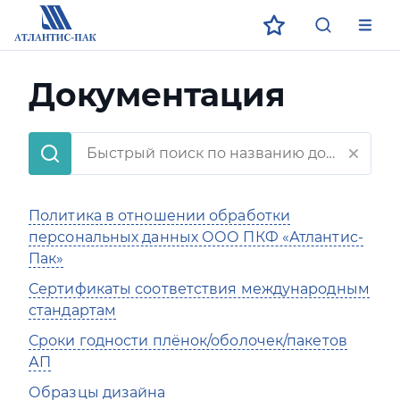
ECO
ЗАГРУЗИТЕ В
ДОСТУПНО В
App Store
App Store
Google Play
Google Play
Документация
Политика в отношении обработки
персональных данных ООО ПКФ «Атлантис-
Пак»
Сертификаты соответствия международным
стандартам
Сроки годности плёнок/оболочек/пакетов
АП
Образцы дизайна