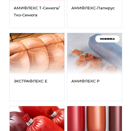
АМИФЛЕКС Т‑Синюга/
АМИФЛЕКС‑Папирус
Тко‑Синюга
НОВИНКА
ЭКСТРАФЛЕКС Е
АМИФЛЕКС Р