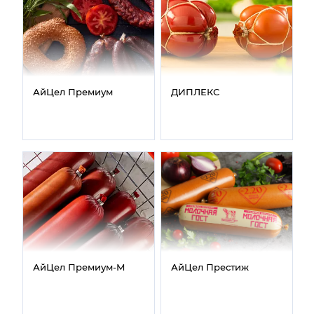
АйЦел Премиум
ДИПЛЕКС
АйЦел Премиум‑М
АйЦел Престиж