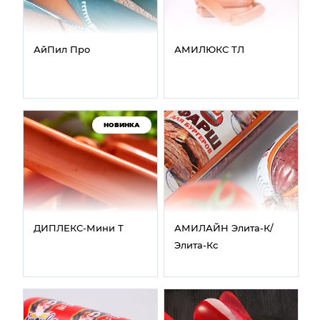
АйПил Про
АМИЛЮКС ТЛ
НОВИНКА
ДИПЛЕКС‑Мини Т
АМИЛАЙН Элита‑К/
Элита‑Кс