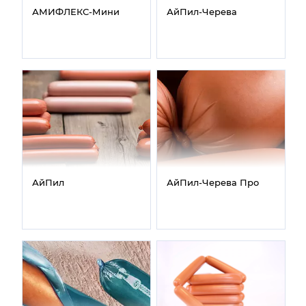
АМИФЛЕКС‑Мини
АйПил‑Черева
АйПил
АйПил‑Черева Про