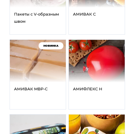
Пакеты с V‑образным
АМИВАК С
швом
НОВИНКА
АМИВАК MBP‑C
АМИФЛЕКС Н