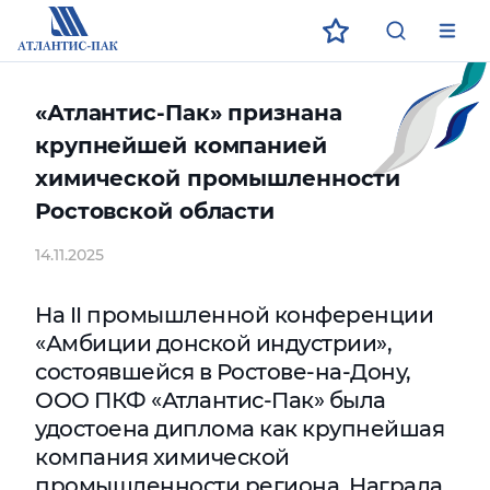
ECO
ЗАГРУЗИТЕ В
ДОСТУПНО В
App Store
App Store
Google Play
Google Play
«Атлантис-Пак» признана
крупнейшей компанией
химической промышленности
Ростовской области
14.11.2025
На II промышленной конференции
«Амбиции донской индустрии»,
состоявшейся в Ростове-на-Дону,
ООО ПКФ «Атлантис-Пак» была
удостоена диплома как крупнейшая
компания химической
промышленности региона. Награда